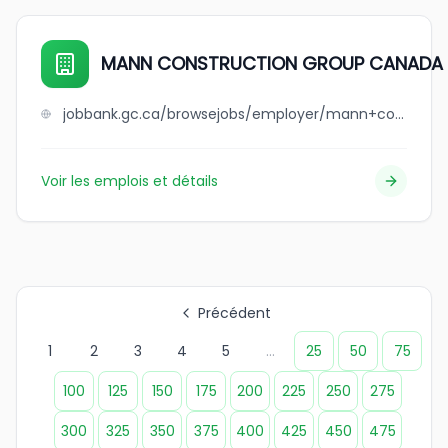
MANN CONSTRUCTION GROUP CANADA 
jobbank.gc.ca/browsejobs/employer/mann+construction+group+canada+ltd/ca
Voir les emplois et détails
Précédent
1
2
3
4
5
...
25
50
75
100
125
150
175
200
225
250
275
300
325
350
375
400
425
450
475