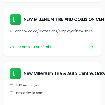
NEW MILLENIUM TIRE AND COLLISION CENT
jobbank.gc.ca/browsejobs/employer/new+millenium+tire+and+collision+centre+ltd./ca
Voir les emplois et détails
New Millenium Tire & Auto Centre, Oakvi
1-10
employés
nmtoakville.com