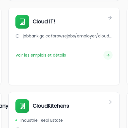
Cloud IT!
jobbank.gc.ca/browsejobs/employer/cloud+it%21/ca
Voir les emplois et détails
pany
CloudKitchens
Industrie
:
Real Estate