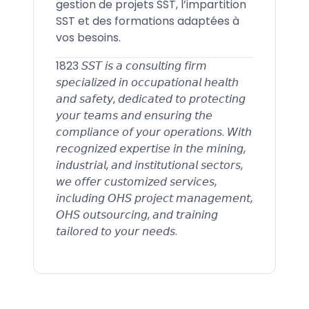
gestion de projets SST, l’impartition
SST et des formations adaptées à
vos besoins.
1823 𝘚𝘚𝘛 𝘪𝘴 𝘢 𝘤𝘰𝘯𝘴𝘶𝘭𝘵𝘪𝘯𝘨 𝘧𝘪𝘳𝘮
𝘴𝘱𝘦𝘤𝘪𝘢𝘭𝘪𝘻𝘦𝘥 𝘪𝘯 𝘰𝘤𝘤𝘶𝘱𝘢𝘵𝘪𝘰𝘯𝘢𝘭 𝘩𝘦𝘢𝘭𝘵𝘩
𝘢𝘯𝘥 𝘴𝘢𝘧𝘦𝘵𝘺, 𝘥𝘦𝘥𝘪𝘤𝘢𝘵𝘦𝘥 𝘵𝘰 𝘱𝘳𝘰𝘵𝘦𝘤𝘵𝘪𝘯𝘨
𝘺𝘰𝘶𝘳 𝘵𝘦𝘢𝘮𝘴 𝘢𝘯𝘥 𝘦𝘯𝘴𝘶𝘳𝘪𝘯𝘨 𝘵𝘩𝘦
𝘤𝘰𝘮𝘱𝘭𝘪𝘢𝘯𝘤𝘦 𝘰𝘧 𝘺𝘰𝘶𝘳 𝘰𝘱𝘦𝘳𝘢𝘵𝘪𝘰𝘯𝘴. 𝘞𝘪𝘵𝘩
𝘳𝘦𝘤𝘰𝘨𝘯𝘪𝘻𝘦𝘥 𝘦𝘹𝘱𝘦𝘳𝘵𝘪𝘴𝘦 𝘪𝘯 𝘵𝘩𝘦 𝘮𝘪𝘯𝘪𝘯𝘨,
𝘪𝘯𝘥𝘶𝘴𝘵𝘳𝘪𝘢𝘭, 𝘢𝘯𝘥 𝘪𝘯𝘴𝘵𝘪𝘵𝘶𝘵𝘪𝘰𝘯𝘢𝘭 𝘴𝘦𝘤𝘵𝘰𝘳𝘴,
𝘸𝘦 𝘰𝘧𝘧𝘦𝘳 𝘤𝘶𝘴𝘵𝘰𝘮𝘪𝘻𝘦𝘥 𝘴𝘦𝘳𝘷𝘪𝘤𝘦𝘴,
𝘪𝘯𝘤𝘭𝘶𝘥𝘪𝘯𝘨 𝘖𝘏𝘚 𝘱𝘳𝘰𝘫𝘦𝘤𝘵 𝘮𝘢𝘯𝘢𝘨𝘦𝘮𝘦𝘯𝘵,
𝘖𝘏𝘚 𝘰𝘶𝘵𝘴𝘰𝘶𝘳𝘤𝘪𝘯𝘨, 𝘢𝘯𝘥 𝘵𝘳𝘢𝘪𝘯𝘪𝘯𝘨
𝘵𝘢𝘪𝘭𝘰𝘳𝘦𝘥 𝘵𝘰 𝘺𝘰𝘶𝘳 𝘯𝘦𝘦𝘥𝘴.